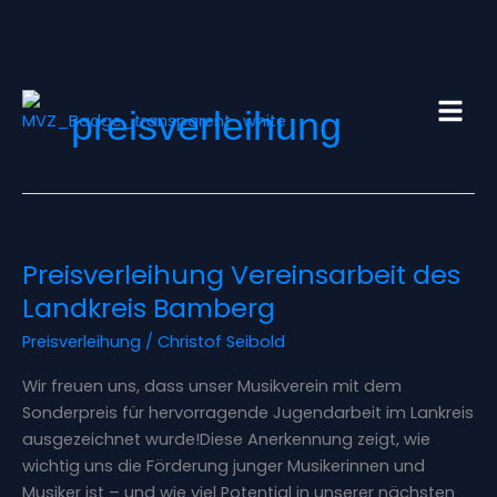
Zum
Inhalt
springen
preisverleihung
Preisverleihung
Preisverleihung Vereinsarbeit des
Vereinsarbeit
des
Landkreis Bamberg
Landkreis
Preisverleihung
/
Christof Seibold
Bamberg
Wir freuen uns, dass unser Musikverein mit dem
Sonderpreis für hervorragende Jugendarbeit im Lankreis
ausgezeichnet wurde!Diese Anerkennung zeigt, wie
wichtig uns die Förderung junger Musikerinnen und
Musiker ist – und wie viel Potential in unserer nächsten