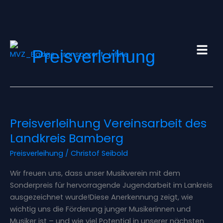
Zum
Inhalt
springen
Preisverleihung
Preisverleihung
Preisverleihung Vereinsarbeit des
Vereinsarbeit
des
Landkreis Bamberg
Landkreis
Preisverleihung
/
Christof Seibold
Bamberg
Wir freuen uns, dass unser Musikverein mit dem
Sonderpreis für hervorragende Jugendarbeit im Lankreis
ausgezeichnet wurde!Diese Anerkennung zeigt, wie
wichtig uns die Förderung junger Musikerinnen und
Musiker ist – und wie viel Potential in unserer nächsten