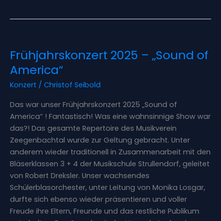
Frühjahrskonzert
Frühjahrskonzert 2025 – „Sound of
2025
–
America“
„Sound
Konzert
/
Christof Seibold
of
America“
Das war unser Frühjahrskonzert 2025 „Sound of
America“ ! Fantastisch! Was eine wahnsinnige Show war
das?! Das gesamte Repertoire des Musikverein
Zeegenbachtal wurde zur Geltung gebracht. Unter
anderem wieder traditionell in Zusammenarbeit mit den
Bläserklassen 3 + 4 der Musikschule Strullendorf, geleitet
von Robert Dreksler. Unser wachsendes
Schülerblasorchester, unter Leitung von Monika Losgar,
durfte sich ebenso wieder präsentieren und voller
Freude ihre Eltern, Freunde und das restliche Publikum