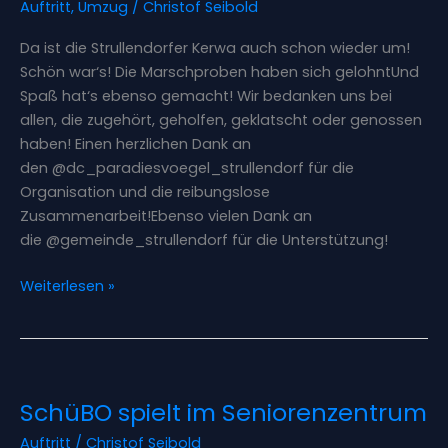
Auftritt
,
Umzug
/
Christof Seibold
Da ist die Strullendorfer Kerwa auch schon wieder um!
Schön war‘s! Die Marschproben haben sich gelohntUnd
Spaß hat‘s ebenso gemacht! Wir bedanken uns bei
allen, die zugehört, geholfen, geklatscht oder genossen
haben! Einen herzlichen Dank an
den @dc_paradiesvoegel_strullendorf für die
Organisation und die reibungslose
Zusammenarbeit!Ebenso vielen Dank an
die @gemeinde_strullendorf für die Unterstützung!
Weiterlesen »
SchüBO
SchüBO spielt im Seniorenzentrum
spielt
im
Auftritt
/
Christof Seibold