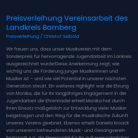
Preisverleihung
Preisverleihung Vereinsarbeit des
Vereinsarbeit
des
Landkreis Bamberg
Landkreis
Preisverleihung
/
Christof Seibold
Bamberg
Wir freuen uns, dass unser Musikverein mit dem
Sonderpreis für hervorragende Jugendarbeit im Lankreis
ausgezeichnet wurde!Diese Anerkennung zeigt, wie
wichtig uns die Förderung junger Musikerinnen und
Musiker ist – und wie viel Potential in unserer nächsten
Generation steckt. Ein weiteres Highlight war die Ehrung
von Monika, die für Ihr langjähriges Engagement in der
Jugendarbeit die Ehrennadel erhielt.Monika hat durch
Ihren Einsatz maßgeblich zur Entwicklung vieler Musiker
beigetragen und den Weg für die musikalische Zukunft
unseres Vereins geebnet. Ebenso erhielt Daniela Kroack
von unserem befreundeten Musik- und Gesangverein
Pettstadt e.V. die Ehrennadel für Ihr außergewöhnliches